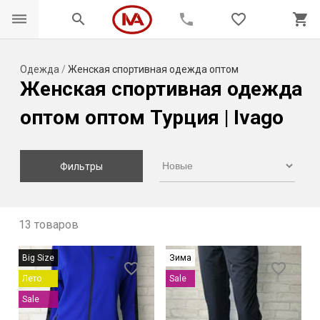
dehaze
search
phone
favorite_border
shopping_cart
Одежда
/
Женская спортивная одежда оптом
Женская спортивная одежда
оптом оптом Турция | Ivago
Фильтры
13 товаров
Big Size
Зима
favorite_border
favorite_border
Лето
Sale
Sale