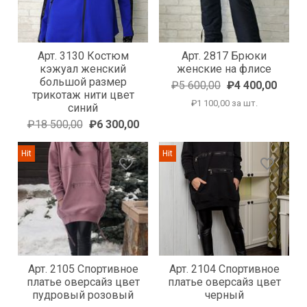
Арт. 3130 Костюм
Арт. 2817 Брюки
кэжуал женский
женские на флисе
большой размер
₽5 600,00
₽4 400,00
трикотаж нити цвет
₽1 100,00 за шт.
синий
₽18 500,00
₽6 300,00
Hit
Hit
favorite_border
favorite_border
Арт. 2105 Спортивное
Арт. 2104 Спортивное
платье оверсайз цвет
платье оверсайз цвет
пудровый розовый
черный