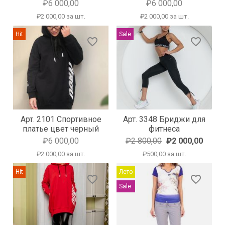
₽6 000,00
₽6 000,00
₽2 000,00 за шт.
₽2 000,00 за шт.
Hit
Sale
favorite_border
favorite_border
Арт. 2101 Спортивное
Арт. 3348 Бриджи для
платье цвет черный
фитнеса
₽6 000,00
₽2 800,00
₽2 000,00
₽2 000,00 за шт.
₽500,00 за шт.
Hit
Лето
favorite_border
favorite_border
Sale