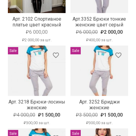
Арт. 2102 Спортивное
Арт.3352 Брюки тонкие
платье цвет красный
женские цвет серый
₽6 000,00
₽6 000,00
₽2 000,00
₽2 000,00 за шт.
₽400,00 за шт.
Sale
Sale
favorite_border
favorite_border
Арт. 3218 Брюки-лосины
Арт. 3252 Бриджи
женские
женские
₽4 000,00
₽1 500,00
₽3 500,00
₽1 500,00
₽300,00 за шт.
₽300,00 за шт.
Sale
Sale