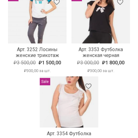
favorite_border
favorite_border
Арт. 3252 Лосины
Арт. 3353 Футболка
женские трикотаж
женская черная
₽3 500,00
₽1 500,00
₽3 000,00
₽1 800,00
₽300,00 за шт.
₽300,00 за шт.
Sale
favorite_border
Арт. 3354 Футболка