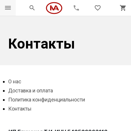
dehaze
search
phone
favorite_border
shopping_cart
Контакты
О нас
Доставка и оплата
Политика конфиденциальности
Контакты