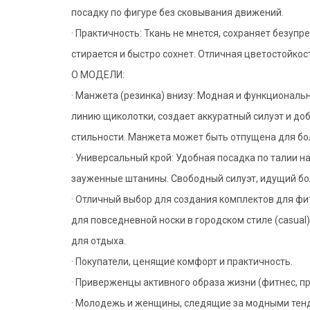
посадку по фигуре без сковывания движений.
· Практичность: Ткань не мнется, сохраняет безупр
стирается и быстро сохнет. Отличная цветостойкос
О МОДЕЛИ:
· Манжета (резинка) внизу: Модная и функциональ
линию щиколотки, создает аккуратный силуэт и доб
стильности. Манжета может быть отпущена для бол
· Универсальный крой: Удобная посадка по талии на
зауженные штанины. Свободный силуэт, идущий бо
· Отличный выбор для создания комплектов для фитн
для повседневной носки в городском стиле (casual).
для отдыха.
· Покупатели, ценящие комфорт и практичность.
· Приверженцы активного образа жизни (фитнес, пр
· Молодежь и женщины, следящие за модными тенд