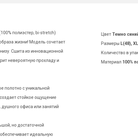
00% полиэстер, bi-stretch)
Цвет
Темно сини
образа жизни! Модель сочетает
Размеры
L(48), X
низу. Сшита из инновационной
Количество в упа
арит невероятную прохладу и
Материал
100% п
ое полотно с уникальной
 создает стойкое ощущение
, душного офиса или занятий
льшой, но достаточной
о обеспечивает идеальную