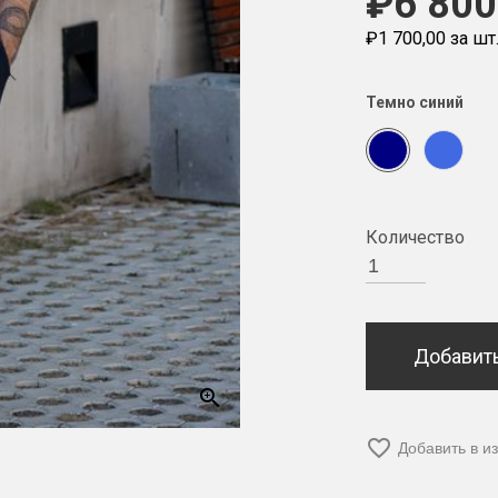
₽6 800
₽1 700,00 за шт
Темно синий
Количество
Добавить
zoom_in
favorite_border
Добавить в и