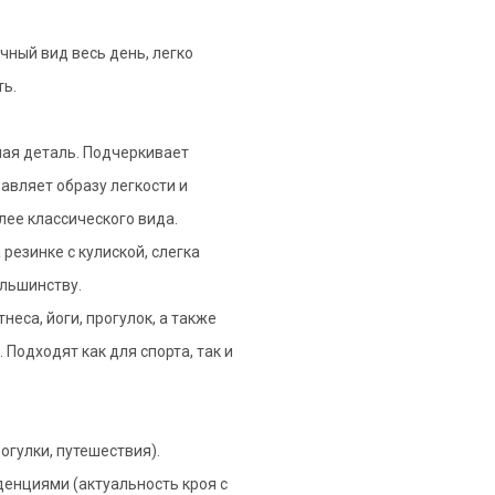
ечный вид весь день, легко
ть.
ная деталь. Подчеркивает
авляет образу легкости и
ее классического вида.
 резинке с кулиской, слегка
льшинству.
еса, йоги, прогулок, а также
 Подходят как для спорта, так и
огулки, путешествия).
енциями (актуальность кроя с