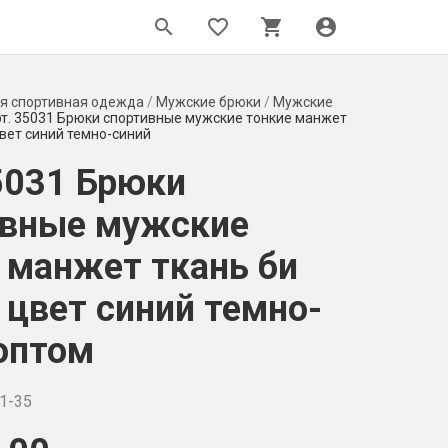
search
favorite_border
shopping_cart
account_circle
я спортивная одежда
/
Мужские брюки
/
Мужские
т. 35031 Брюки спортивные мужские тонкие манжет
цвет синий темно-синий
5031 Брюки
ивные мужские
 манжет ткань би
 цвет синий темно-
оптом
1-35