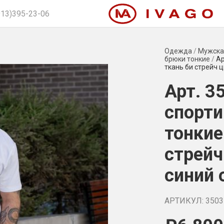
913)395-23-06
Одежда
/
Мужска
брюки тонкие
/
Ар
ткань би стрейч 
Арт. 3
спорт
тонкие
стрейч
синий 
АРТИКУЛ: 3503