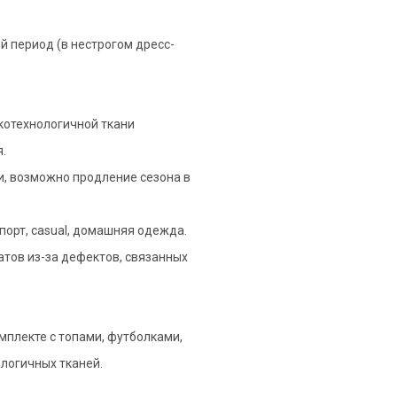
й период (в нестрогом дресс-
окотехнологичной ткани
.
ни, возможно продление сезона в
порт, casual, домашняя одежда.
атов из-за дефектов, связанных
мплекте с топами, футболками,
логичных тканей.