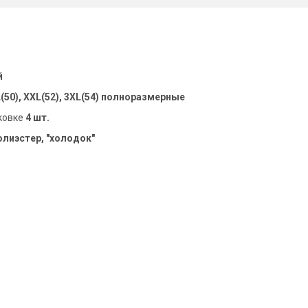
й
L(50), XXL(52), 3XL(54) полноразмерные
ковке
4 шт.
олиэстер, "холодок"