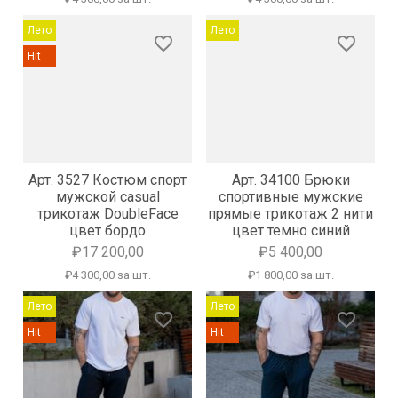
Лето
Лето
favorite_border
favorite_border
Hit
Арт. 3527 Костюм спорт
Арт. 34100 Брюки
мужской casual
спортивные мужские
трикотаж DoubleFace
прямые трикотаж 2 нити
цвет бордо
цвет темно синий
₽17 200,00
₽5 400,00
₽4 300,00 за шт.
₽1 800,00 за шт.
Лето
Лето
favorite_border
favorite_border
Hit
Hit