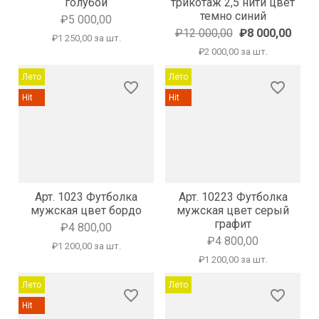
голубой
трикотаж 2,5 нити цвет
темно синий
₽5 000,00
₽12 000,00
₽8 000,00
₽1 250,00 за шт.
₽2 000,00 за шт.
Лето
Лето
favorite_border
favorite_border
Hit
Hit
Арт. 1023 Футболка
Арт. 10223 Футболка
мужская цвет бордо
мужская цвет серый
графит
₽4 800,00
₽4 800,00
₽1 200,00 за шт.
₽1 200,00 за шт.
Лето
Лето
favorite_border
favorite_border
Hit