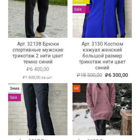
Лето
Sale
Арт. 32138 Брюки
Арт. 3130 Костюм
спортивные мужские
кэжуал женский
трикотаж 2 нити цвет
большой размер
темно синий
трикотаж нити цвет
синий
₽6 400,00
₽18 500,00
₽6 300,00
₽1 600,00 за шт.
Зима
Hit
favorite_border
favorite_border
Sale