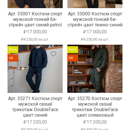
Арт. 35001 Костюм спорт
Арт. 35000 Костюм спорт
мужской тонкий би-
мужской тонкий би-
стрейч цвет синий petrol
стрейч цвет темно-синий
₽17 000,00
₽17 000,00
₽4 250,00 за шт.
₽4 250,00 за шт.
Лето
Лето
favorite_border
favorite_border
Hit
Hit
Арт. 35271 Костюм спорт
Арт. 35270 Костюм спорт
мужской casual
мужской casual
трикотаж DoubleFace
трикотаж DoubleFace
цвет синий
цвет оливковый
₽17 200,00
₽17 200,00
₽4 300,00 за шт.
₽4 300,00 за шт.