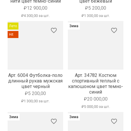
нити цвет темно-синий
цвет бежевый
₽12 900,00
₽5 200,00
₽4 300,00 за шт.
₽1 300,00 за шт.
Лето
Зима
favorite_border
favorite_border
Hit
Арт. 6004 Футболка-поло
Арт. 34782 Костюм
длинный рукав мужская
спортивный теплый с
цвет черный
капюшоном цвет темно-
синий
₽5 200,00
₽20 000,00
₽1 300,00 за шт.
₽5 000,00 за шт.
Зима
Зима
favorite_border
favorite_border