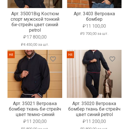
Арт. 35001Big Костюм
Арт. 3403 Ветровка
спорт мужской тонкий
бомбер
би-стрейч цвет синий
₽11 100,00
petrol
₽3 700,00 за шт.
₽17 800,00
₽4 450,00 за шт.
Hit
Hit
favorite_border
favorite_border
Арт. 35021 Ветровка
Арт. 35020 Ветровка
бомбер ткань би-стрейч
бомбер ткань би-стрейч
цвет темно-синий
цвет синий petrol
₽11 200,00
₽11 200,00
₽2 800,00 за шт.
₽2 800,00 за шт.