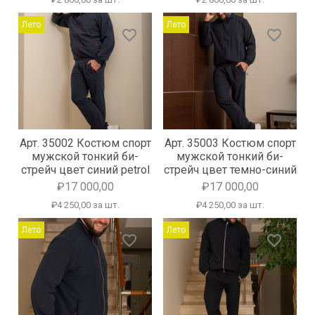
Лето
Лето
favorite_border
favorite_border
Арт. 35002 Костюм спорт
Арт. 35003 Костюм спорт
мужской тонкий би-
мужской тонкий би-
стрейч цвет синий petrol
стрейч цвет темно-синий
₽17 000,00
₽17 000,00
₽4 250,00 за шт.
₽4 250,00 за шт.
Лето
Лето
favorite_border
favorite_border