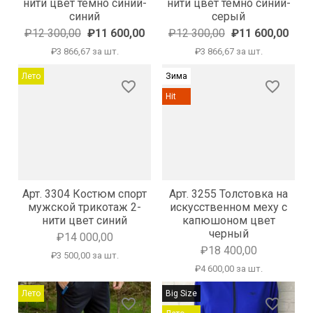
нити цвет темно синий-
нити цвет темно синий-
синий
серый
₽12 300,00
₽11 600,00
₽12 300,00
₽11 600,00
₽3 866,67 за шт.
₽3 866,67 за шт.
Лето
Зима
favorite_border
favorite_border
Hit
Арт. 3304 Костюм спорт
Арт. 3255 Толстовка на
мужской трикотаж 2-
искусственном меху с
нити цвет синий
капюшоном цвет
черный
₽14 000,00
₽18 400,00
₽3 500,00 за шт.
₽4 600,00 за шт.
Лето
Big Size
favorite_border
favorite_border