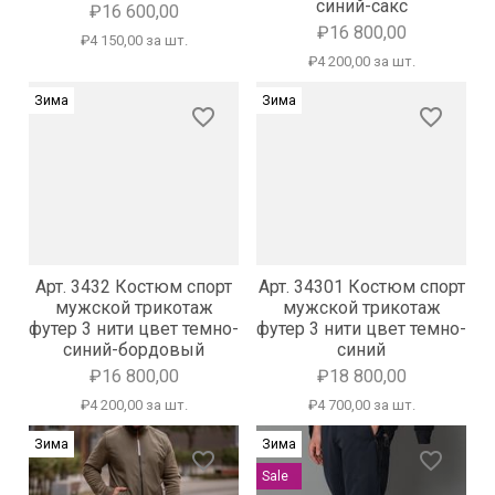
синий-сакс
₽16 600,00
₽16 800,00
₽4 150,00 за шт.
₽4 200,00 за шт.
Зима
Зима
favorite_border
favorite_border
Арт. 3432 Костюм спорт
Арт. 34301 Костюм спорт
мужской трикотаж
мужской трикотаж
футер 3 нити цвет темно-
футер 3 нити цвет темно-
синий-бордовый
синий
₽16 800,00
₽18 800,00
₽4 200,00 за шт.
₽4 700,00 за шт.
Зима
Зима
favorite_border
favorite_border
Sale