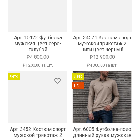
Арт. 10123 Футболка
Арт. 34521 Костюм спорт
мужская цвет серо-
мужской трикотаж 2
голубой
нити цвет черный
₽4 800,00
₽12 900,00
₽1 200,00 за шт.
₽4 300,00 за шт.
Лето
Лето
favorite_border
favorite_border
Hit
Арт. 3452 Костюм спорт
Арт. 6005 Футболка-поло
мужской трикотаж 2
длинный рукав мужская