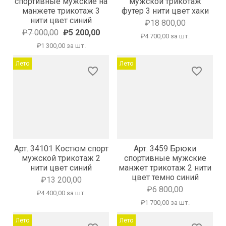
спортивные мужские на
мужской трикотаж
манжете трикотаж 3
футер 3 нити цвет хаки
нити цвет синий
₽18 800,00
₽7 000,00
₽5 200,00
₽4 700,00 за шт.
₽1 300,00 за шт.
Лето
Лето
favorite_border
favorite_border
Арт. 34101 Костюм спорт
Арт. 3459 Брюки
мужской трикотаж 2
спортивные мужские
нити цвет синий
манжет трикотаж 2 нити
цвет темно синий
₽13 200,00
₽6 800,00
₽4 400,00 за шт.
₽1 700,00 за шт.
Лето
Лето