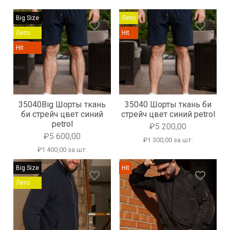
Big Size
Лето
favorite_border
favorite_border
Лето
Hit
Hit
35040Big Шорты ткань
35040 Шорты ткань би
би стрейч цвет синий
стрейч цвет синий petrol
petrol
₽5 200,00
₽5 600,00
₽1 300,00 за шт.
₽1 400,00 за шт.
Big Size
Hit
favorite_border
favorite_border
Лето