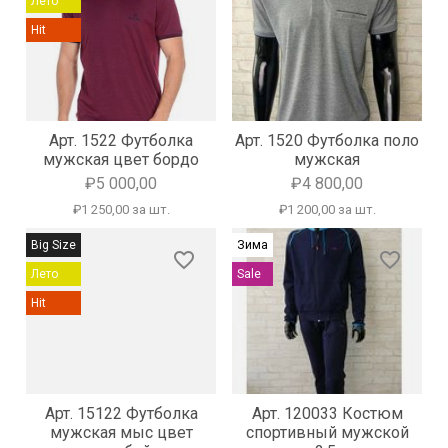
Лето
Hit
Арт. 1522 Футболка
Арт. 1520 Футболка поло
мужская цвет бордо
мужская
₽5 000,00
₽4 800,00
₽1 250,00 за шт.
₽1 200,00 за шт.
Big Size
Зима
favorite_border
favorite_border
Лето
Sale
Hit
Арт. 15122 Футболка
Арт. 120033 Костюм
мужская мыс цвет
спортивный мужской