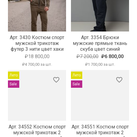
Арт. 3430 Костюм спорт
Арт. 3354 Брюки
мужской трикотаж
мужские прямые ткань
футер 3 нити цвет хаки
скуба цвет синий
₽18 800,00
₽7 200,00
₽6 800,00
₽4 700,00 за шт.
₽1 700,00 за шт.
Лето
Лето
favorite_border
favorite_border
Sale
Sale
Арт. 34552 Костюм спорт
Арт. 34551 Костюм спорт
мужской трикотаж 2
мужской трикотаж 2