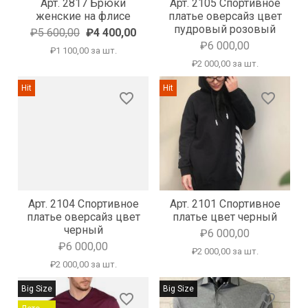
Арт. 2817 Брюки
Арт. 2105 Спортивное
женские на флисе
платье оверсайз цвет
пудровый розовый
₽5 600,00
₽4 400,00
₽6 000,00
₽1 100,00 за шт.
₽2 000,00 за шт.
Hit
Hit
favorite_border
favorite_border
Арт. 2104 Спортивное
Арт. 2101 Спортивное
платье оверсайз цвет
платье цвет черный
черный
₽6 000,00
₽6 000,00
₽2 000,00 за шт.
₽2 000,00 за шт.
Big Size
Big Size
favorite_border
favorite_border